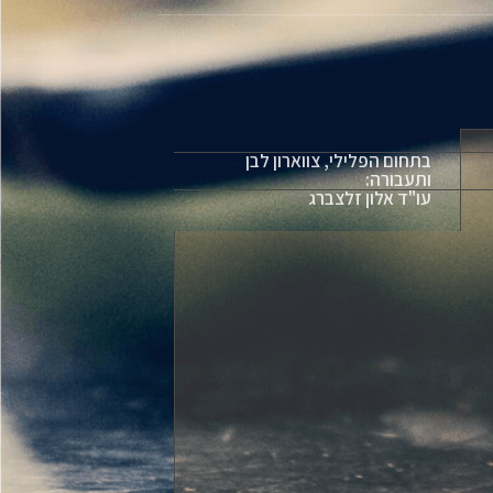
בתחום הפלילי, צווארון לבן
ותעבורה:
עו"ד אלון זלצברג