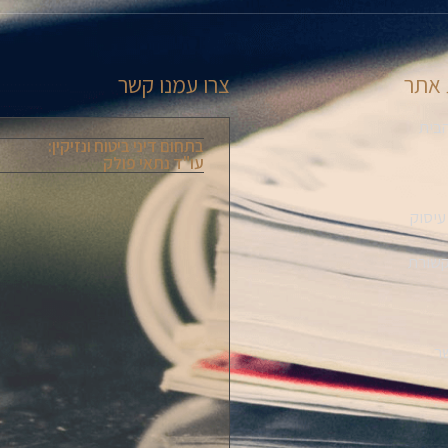
אתר
צרו עמנו קשר
בית
בתחום דיני ביטוח ונזיקין:
עו"ד נתאי פולק
עיסוק
קשורת
ר