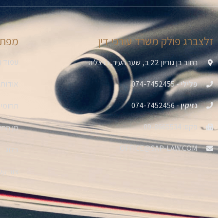
זלצברג פולק משרד עורכי דין
מפת 
עמוד ה
רחוב בן גוריון 22 ב, שער העיר, הרצליה
אודות
פלילי
- 074-7452455
נזיקין
- 074-7452456
תחומי 
פקס: 09-8665534
מן הת
OFFICE@SAP-LAW.COM
בלוג
צור קש