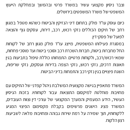
וצבר ניסיון מקצועי עשיר במשרד פרטי ובהמשך ובמחלקת הייעוץ
המשפטי של משרד המשפטים בירושלים.
כיום עוסק עו"ד פולק בתחום דיני הנזיקין והביטוח כשהוא מטפל במגוון
רחב של תיקים הכוללים נזקי רכוש, רכב, דירות, עסקים גוף והוצאה
לפועל של פסקי דין.
במסגרת פעילותו המשפטית, מייצג עו"ד פולק מגוון רחב של לקוחות
החל מחברות ביטוח, חברות השכרת רכב וסוכני ביטוח ועד מוסכי פחחות,
שמאי רכוש/רכב, ולקוחות פרטיים. התמחותו כוללת טיפול בתביעות בגין
תאונות דרכים, נזקי רכוש, נזקי הצפה בדירות ועסקים, נזקי שריפות,
השגת פיצויים בגין נזקי רכב והתמחות בדיני הביטוח.
המשרד מתאפיין בגישה מקצועית המשלבת ניהול קפדני של התיקים עם
מחויבות מוחלטת למיקסום התוצאות עבור לקוחותיו. בזכות הניסיון
העשיר, הידע המעמיק והמערך המקצועי של עורכי דין וצוות העובדים,
המשרד מציג הישגים מרשימים בקבלת מקסימום הפיצוי המגיע
ללקוחותיו, תוך שמירה על רמת שירות גבוהה ומחויבות מלאה לשביעות
רצון הלקוח.