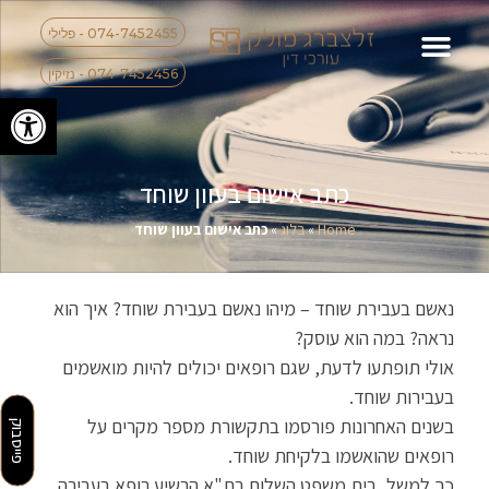
074-7452455 - פלילי
074-7452456 - נזיקין
פתח סרגל
כתב אישום בעוון שוחד
Home
»
בלוג
»
כתב אישום בעוון שוחד
נאשם בעבירת שוחד – מיהו נאשם בעבירת שוחד? איך הוא
נראה? במה הוא עוסק?
אולי תופתעו לדעת, שגם רופאים יכולים להיות מואשמים
בעבירות שוחד.
בשנים האחרונות פורסמו בתקשורת מספר מקרים על
פייסבוק
רופאים שהואשמו בלקיחת שוחד.
כך למשל, בית משפט השלום בת"א הרשיע רופא בעבירה