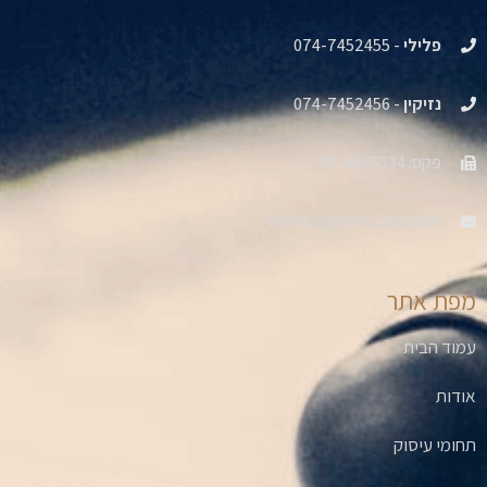
פלילי
- 074-7452455
נזיקין
- 074-7452456
פקס: 09-8665534
OFFICE@SAP-LAW.COM
מפת אתר
עמוד הבית
אודות
תחומי עיסוק