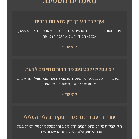
מאמרים נוספים:
איך לבחור עורך דין לתאונות דרכים
אחרי תאונת דרכים, הרבה אנשים מבינים די מהר שהם צריכים ליווי משפטי,
אבל לא תמיד יודעים איך לבחור נכון את
קרא עוד >
ייצוג פלילי לקטינים: מה ההורים חייבים לדעת
הרגע בו הורה מקבל טלפון מהמשטרה או מבית הספר ומבין שהילד שלו מעורב
באירוע פלילי הוא רגע מטלטל. לצד הפחד
קרא עוד >
עורך דין עבירות מין: מה תפקידו בהליך הפלילי
תיקי עבירות מין הם מהמורכבים והרגישים ביותר במשפט הפלילי, לא רק בגלל
חומרת הייחוס, אלא בגלל עוצמת ההשלכות על החיים