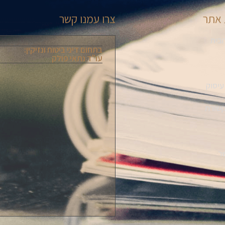
אתר
צרו עמנו קשר
בית
בתחום דיני ביטוח ונזיקין:
עו"ד נתאי פולק
עיסוק
קשורת
ר