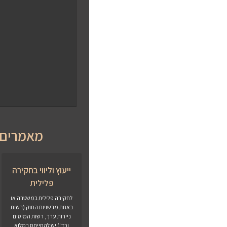
מאמרים 
ייעוץ וליווי בחקירה
פלילית
לחקירה פלילית במשטרה או
באחת מרשויות החוק (רשות
ניירות ערך, רשות המיסים
וכד') יש להתייחס במלוא