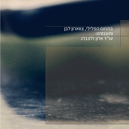
בתחום הפלילי, צווארון לבן
ותעבורה:
עו"ד אלון זלצברג