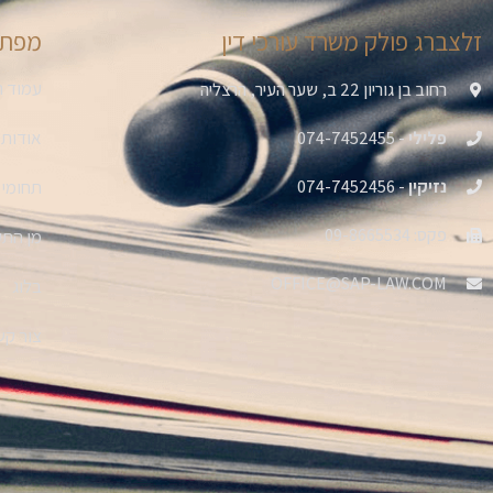
זלצברג פולק משרד עורכי דין
מפת 
עמוד ה
רחוב בן גוריון 22 ב, שער העיר, הרצליה
אודות
פלילי
- 074-7452455
נזיקין
- 074-7452456
תחומי 
פקס: 09-8665534
מן הת
OFFICE@SAP-LAW.COM
בלוג
צור קש