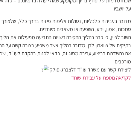
שכחו מדמות של פורץ בריון ומקועקע שאולי עולה בדמיונכם – כזה א
על יושביו.
מדובר בעבירות כלכליות, נטולות אלימות פיזית בדרך כלל, שלצורך ב
סמכות, אמון, ידע, השפעה או משאבים מיוחדים.
חשוב לציין, כי כבר בהליך החקירה רשויות התביעה מפעילות את הלי
בתיקים של צווארון לבן. מדובר בהליך אשר משפיע בצורה קשה על הח
אם נחשדתם בביצוע עבירה מסוג זה, כדאי לפנות בהקדם לעו"ד, שכ
מורכבים.
ליצירת קשר עם משרד עו"ד זלצברג-פולק:
לקריאה נוספת על עבירת שוחד