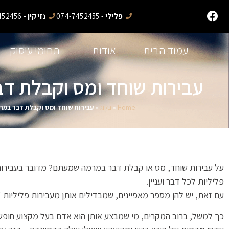
פלילי
- 074-7452455
נזיקין
- 074-7452456
עמוד הבית
אודות
תחומי עיסוק
עבירות שוחד ומס וקבלת ד
Home
»
בלוג
»
עבירות שוחד ומס וקבלת דבר במר
על עבירות שוחד, מס או קבלת דבר במרמה שמעתם? מדובר בעבירות צ
פליליות לכל דבר ועניין.
עם זאת, יש להן מספר מאפיינים, שמבדילים אותן מעבירות פליליות 'ר
כך למשל, ברוב המקרים, מי שמבצע אותן הוא אדם בעל מקצוע חופש