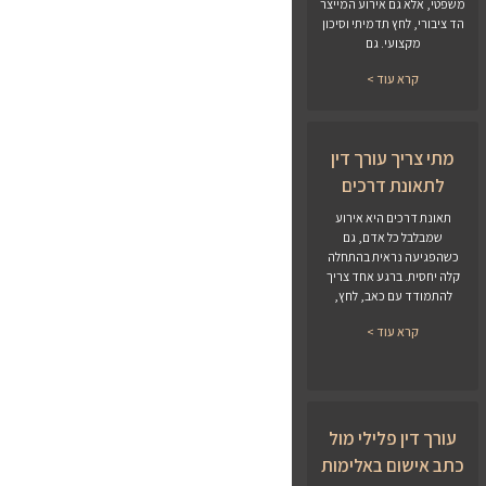
משפטי, אלא גם אירוע המייצר
הד ציבורי, לחץ תדמיתי וסיכון
מקצועי. גם
קרא עוד >
מתי צריך עורך דין
לתאונת דרכים
תאונת דרכים היא אירוע
שמבלבל כל אדם, גם
כשהפגיעה נראית בהתחלה
קלה יחסית. ברגע אחד צריך
להתמודד עם כאב, לחץ,
קרא עוד >
עורך דין פלילי מול
כתב אישום באלימות