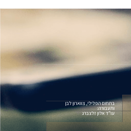
בתחום הפלילי, צווארון לבן
ותעבורה:
עו"ד אלון זלצברג