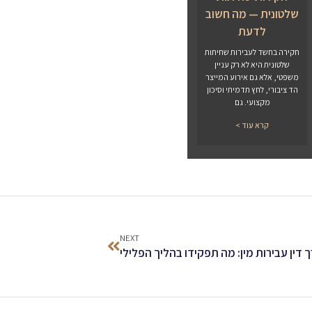
שלטונית — מה חשוב
לדעת
חקירה בחשד לעבירות שחיתות
שלטונית היא לא רק עניין
משפטי, אלא גם אירוע המייצר
הד ציבורי, לחץ תדמיתי וסיכון
מקצועי. גם
קרא עוד >
NEXT
ך דין עבירות מין: מה תפקידו בהליך הפלילי