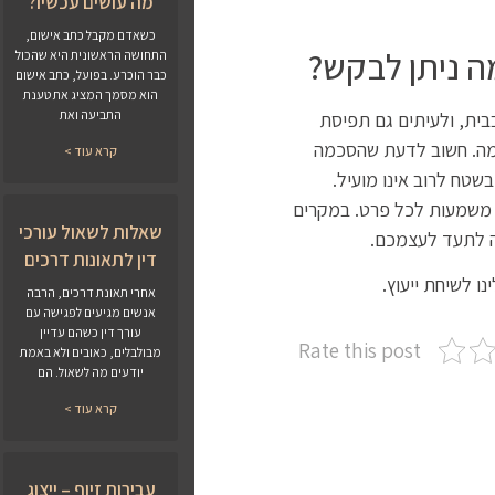
מה עושים עכשיו?
כשאדם מקבל כתב אישום,
ה ניתן לבקש?
התחושה הראשונית היא שהכול
כבר הוכרע. בפועל, כתב אישום
הוא מסמך המציג את טענת
התביעה ואת
בית, ולעיתים גם תפיסת
כמה. חשוב לדעת שהסכמה
קרא עוד >
שטח לרוב אינו מועיל.
יש משמעות לכל פרט. במקרים
שאלות לשאול עורכי
מה לתעד לעצמכם.
דין לתאונות דרכים
ו לשיחת ייעוץ.
אחרי תאונת דרכים, הרבה
אנשים מגיעים לפגישה עם
עורך דין כשהם עדיין
Rate this post
מבולבלים, כאובים ולא באמת
יודעים מה לשאול. הם
קרא עוד >
עבירות זיוף – ייצוג