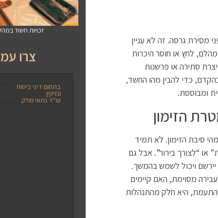
זכויות חשוד במה
י מסירת גרסה. זה לא עניין
צרו עמנ
 מהלם, לחץ או חוסר היכרות
יצרת סתירה או פרשנות
בהקדם, כדי להבין מהו החשד,
בתחום דיני ביטוח
ית ומבוססת.
ונזיקין
עו"ד נתאי פולק
טרת הזימון
מהי סיבת הזימון. לא תמיד
או “לצורך בירור”. אבל גם
יירשם ויכול לשמש בהמשך.
בירה מסוימת, האם קיימים
 להתעמת, היא חלק מהתנהלות