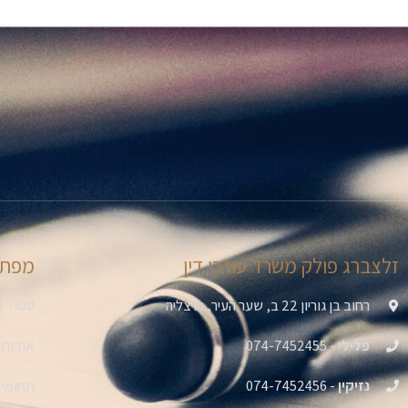
זלצברג פולק משרד עורכי דין
מפת 
עמוד ה
רחוב בן גוריון 22 ב, שער העיר, הרצליה
אודות
פלילי
- 074-7452455
נזיקין
- 074-7452456
תחומי 