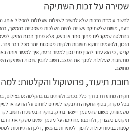
שמירה על זכות השתיקה
לחשוד עומדת הזכות שלא להשיב לשאלות שעלולות להפליל אותו. השי
דעת, משום שלשתיקה עשויות להיות השלכות משפטיות בהמשך, בהתא
בהחלטה שמקבלים מתוך פחד או כעס, אלא מתוך הבנת התיק. לפעמ
הנכון, ולפעמים דווקא תשובות חלקיות מסוכנות יותר מכל דבר אחר. 
קריטי, כי הוא עוזר להבין מתי נכון למסור גרסה, איך למסור אותה באו
מתשובות שעלולות לסבך את המצב. חשוב להבין שזכות השתיקה היא כל
מחושב.
חובת תיעוד, פרוטוקול והקלטות: למה 
חקירה מתועדת בדרך כלל בכתב ולעיתים גם בהקלטה או בצילום, בהת
בכל מקרה, בסוף החקירה תתבקשו לעיתים לחתום על הודעה או לעיין 
משמעותי, משום שהמסמך יישאר בתיק. בחקירה במשטרה חשוב לקרוא
תיקונים כשצריך, ולהימנע מחתימה על מסמך שאינו משקף את הדברים 
קטנות בניסוח יכולות להפוך לסתירות בהמשך, ולכן ההתייחסות למס