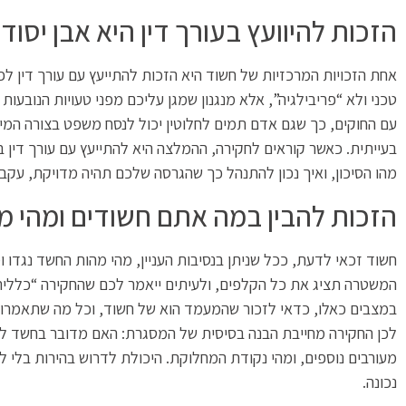
הזכות להיוועץ בעורך דין היא אבן יסוד
אחת הזכויות המרכזיות של חשוד היא הזכות להתייעץ עם עורך דין לפנ
טכני ולא “פריבילגיה”, אלא מנגנון שמגן עליכם מפני טעויות הנובעות
עם החוקים, כך שגם אדם תמים לחלוטין יכול לנסח משפט בצורה המי
בעייתית. כאשר קוראים לחקירה, ההמלצה היא להתייעץ עם עורך דין 
מהו הסיכון, ואיך נכון להתנהל כך שהגרסה שלכם תהיה מדויקת, עקב
הזכות להבין במה אתם חשודים ומהי מ
חשוד זכאי לדעת, ככל שניתן בנסיבות העניין, מהי מהות החשד נגדו ו
המשטרה תציג את כל הקלפים, ולעיתים ייאמר לכם שהחקירה “כללית” 
במצבים כאלו, כדאי לזכור שהמעמד הוא של חשוד, וכל מה שתאמרו 
לכן החקירה מחייבת הבנה בסיסית של המסגרת: האם מדובר בחשד לע
מעורבים נוספים, ומהי נקודת המחלוקת. היכולת לדרוש בהירות בלי
נכונה.