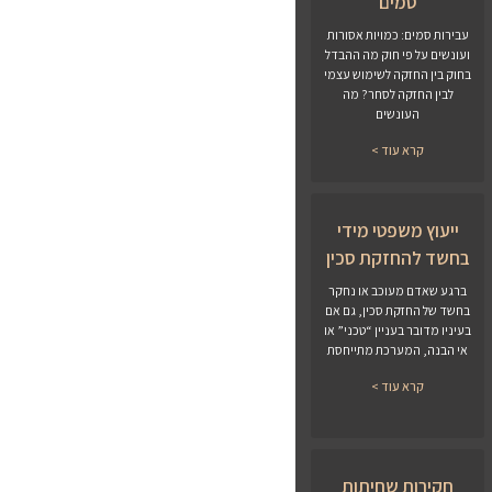
סמים
עבירות סמים: כמויות אסורות
ועונשים על פי חוק מה ההבדל
בחוק בין החזקה לשימוש עצמי
לבין החזקה לסחר? מה
העונשים
קרא עוד >
ייעוץ משפטי מידי
בחשד להחזקת סכין
ברגע שאדם מעוכב או נחקר
בחשד של החזקת סכין, גם אם
בעיניו מדובר בעניין “טכני” או
אי הבנה, המערכת מתייחסת
קרא עוד >
חקירות שחיתות