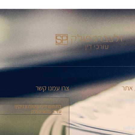
אתר
צרו עמנו קשר
בית
בתחום דיני ביטוח ונזיקין:
עו"ד נתאי פולק
עיסוק