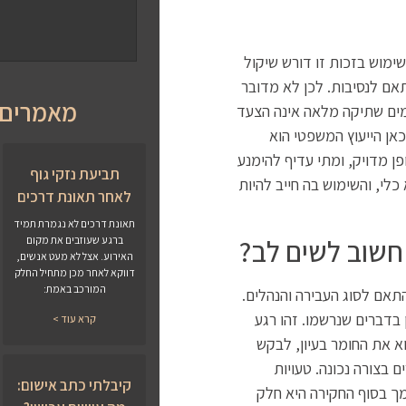
מוש בזכות זו דורש שיקול
ם לנסיבות. לכן לא מדובר
מאמרים 
ים שתיקה מלאה אינה הצעד
כאן הייעוץ המשפטי הוא
פן מדויק, ומתי עדיף להימנע
תביעת נזקי גוף
י, והשימוש בה חייב להיות
לאחר תאונת דרכים
תאונת דרכים לא נגמרת תמיד
חשוב לשים לב?
ברגע שעוזבים את מקום
האירוע. אצל לא מעט אנשים,
דווקא לאחר מכן מתחיל החלק
המורכב באמת:
אם לסוג העבירה והנהלים.
בדברים שנרשמו. זהו רגע
קרא עוד >
 את החומר בעיון, לבקש
בצורה נכונה. טעויות
קיבלתי כתב אישום:
מך בסוף החקירה היא חלק