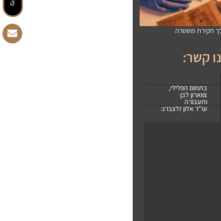
לך חקירת משטרה
ו קשר:
בתחום הפלילי,
צווארון לבן
ותעבורה
עו"ד אלון זלצברג: