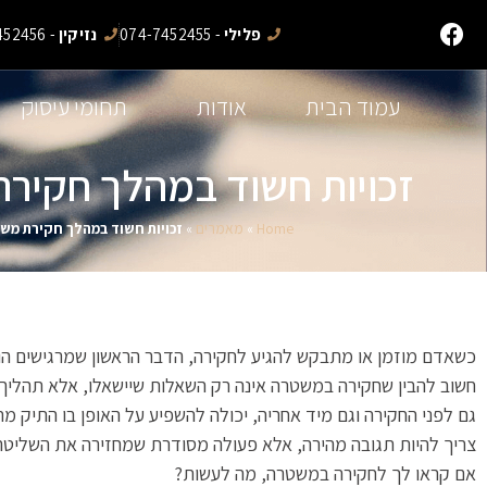
פלילי
- 074-7452455
נזיקין
- 074-7452456
עמוד הבית
אודות
תחומי עיסוק
זכויות חשוד במהלך חקיר
Home
»
מאמרים
»
זכויות חשוד במהלך חקירת מש
כשאדם מוזמן או מתבקש להגיע לחקירה, הדבר הראשון שמרגישים הוא
חשוב להבין שחקירה במשטרה אינה רק השאלות שיישאלו, אלא תהליך
גם לפני החקירה וגם מיד אחריה, יכולה להשפיע על האופן בו התיק מ
צריך להיות תגובה מהירה, אלא פעולה מסודרת שמחזירה את השליטה 
אם קראו לך לחקירה במשטרה, מה לעשות?